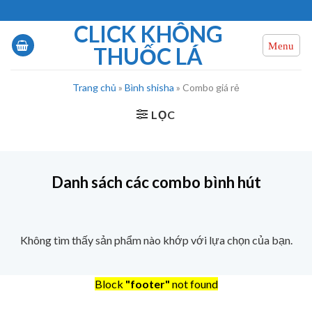
Chuyển
đến
CLICK KHÔNG
nội
THUỐC LÁ
dung
Trang chủ
»
Bình shisha
»
Combo giá rẻ
LỌC
Danh sách các combo bình hút
Không tìm thấy sản phẩm nào khớp với lựa chọn của bạn.
Block
"footer"
not found