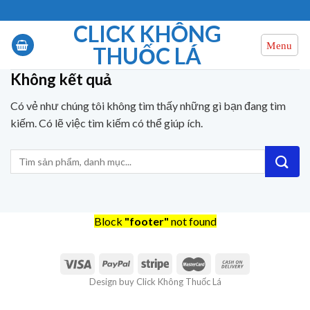
Chuyển
đến
CLICK KHÔNG
nội
THUỐC LÁ
dung
Không kết quả
Có vẻ như chúng tôi không tìm thấy những gì bạn đang tìm
kiếm. Có lẽ việc tìm kiếm có thể giúp ích.
Block
"footer"
not found
Design buy Click Không Thuốc Lá