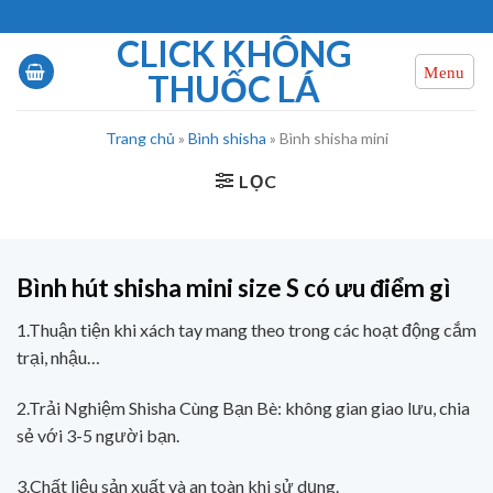
Chuyển
đến
CLICK KHÔNG
nội
THUỐC LÁ
dung
Trang chủ
»
Bình shisha
»
Bình shisha mini
LỌC
Bình hút shisha mini size S có ưu điểm gì
1.Thuận tiện khi xách tay mang theo trong các hoạt động cắm
trại, nhậu…
2.Trải Nghiệm Shisha Cùng Bạn Bè: không gian giao lưu, chia
sẻ với 3-5 người bạn.
3.Chất liệu sản xuất và an toàn khi sử dụng.