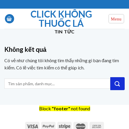
Chuyển
đến
CLICK KHÔNG
nội
THUỐC LÁ
dung
TIN TỨC
Không kết quả
Có vẻ như chúng tôi không tìm thấy những gì bạn đang tìm
kiếm. Có lẽ việc tìm kiếm có thể giúp ích.
Block
"footer"
not found